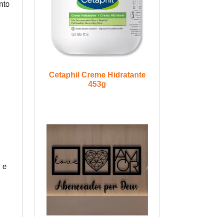
nto
Cetaphil Creme Hidratante
453g
 e