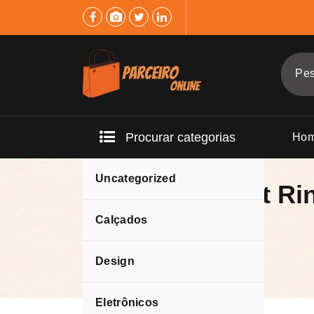
Pular
para
o
conteúdo
Procurar categorias
Ho
Uncategorized
Fitness Smart Ri
Calçados
Design
Eletrônicos