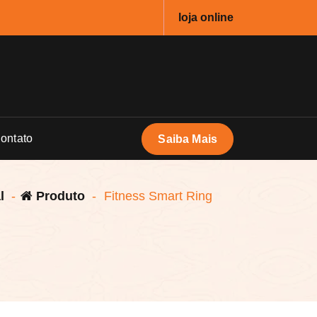
loja online
ontato
Saiba Mais
l
-
Produto
-
Fitness Smart Ring