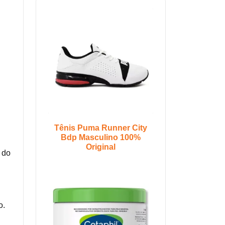
Tênis Puma Runner City
Bdp Masculino 100%
Original
 do
o.
S