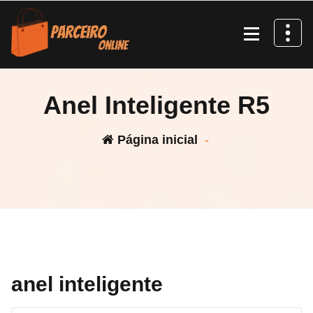
Pular
para
o
conteúdo
Anel Inteligente R5
Página inicial
-
anel inteligente