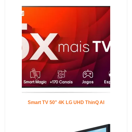
Smart TV 50" 4K LG UHD ThinQ AI