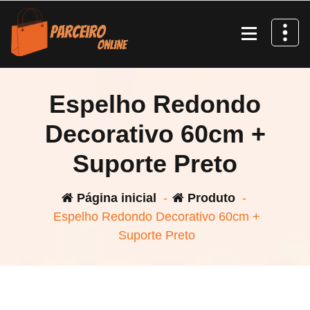
Pular
para
o
conteúdo
Espelho Redondo
Decorativo 60cm +
Suporte Preto
Página inicial
-
Produto
-
Espelho Redondo Decorativo 60cm +
Suporte Preto