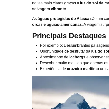
noites mais claras graças a
luz do sol da m
selvagem vibrante
.
As
águas protegidas do Alasca
são um conv
orcas e águias-americanas
. A viagem surp
Principais Destaques
Por exemplo: Deslumbrantes paisagens 
Oportunidade de desfrutar da
luz do so
Aproximar-se de
icebergs
e observar e
Descobrir muito mais do que apenas o
Experiência de
cruzeiro marítimo
única