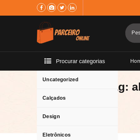
Pular
para
o
conteúdo
Procurar categorias
Ho
Uncategorized
Arquivo da tag: a
Calçados
Design
Eletrônicos