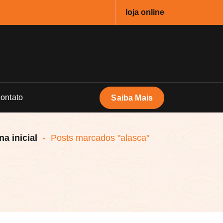
loja online
ontato
Saiba Mais
a inicial
-
Posts marcados "alasca"