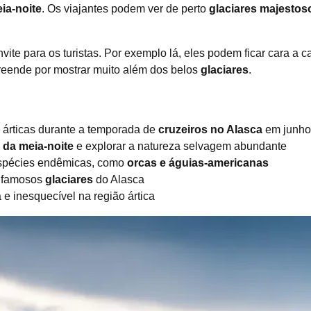
eia-noite
. Os viajantes podem ver de perto
glaciares majestos
ite para os turistas. Por exemplo lá, eles podem ficar cara a 
reende por mostrar muito além dos belos
glaciares
.
árticas durante a temporada de
cruzeiros no Alasca
em junho
l da meia-noite
e explorar a natureza selvagem abundante
spécies endêmicas, como
orcas e águias-americanas
s famosos
glaciares
do Alasca
 e inesquecível na região ártica