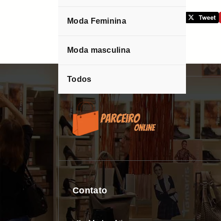
Please follow and like us:
Moda Feminina
0 comentários
Moda masculina
Todos
Contato