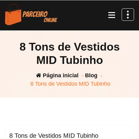
8 Tons de Vestidos
MID Tubinho
Página inicial
-
Blog
-
8 Tons de Vestidos MID Tubinho
espktra
moda feminia
Blog
8 Tons de Vestidos MID Tubinho