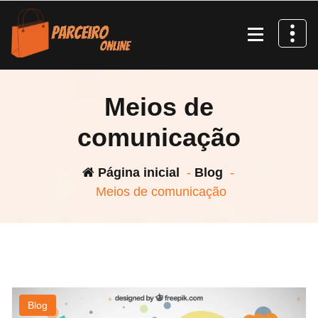
Pular
para
o
conteúdo
Meios de
comunicação
Página inicial
-
Blog
-
Meios de comunicação
Blog