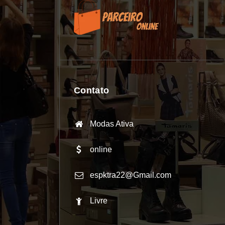
Contato
Modas Ativa
online
espktra22@Gmail.com
Livre