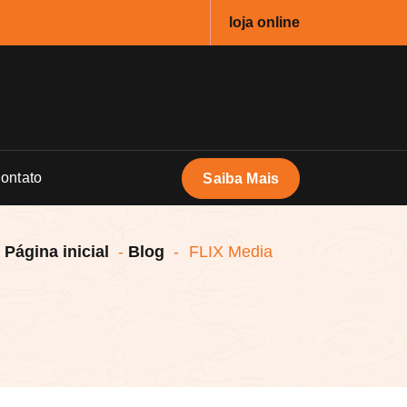
loja online
ontato
Saiba Mais
Página inicial
-
Blog
-
FLIX Media