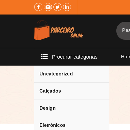
Pular
para
o
conteúdo
Procurar categorias
Ho
Uncategorized
FLIX Media
Calçados
Design
Eletrônicos