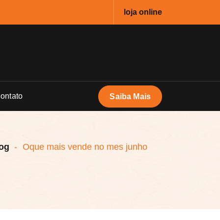
loja online
ontato
Saiba Mais
og
-
Oque mais vende no mes junho