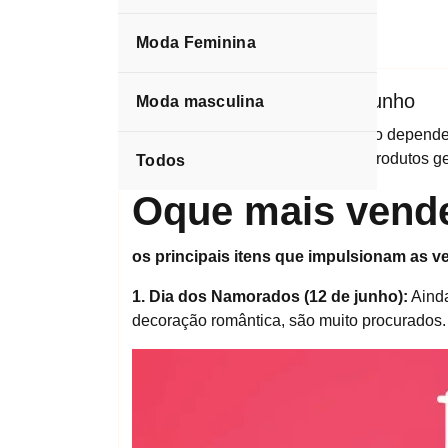
Moda Feminina
espktra
Blog
Oque mais vende no mes junho
Moda masculina
O que mais vende no mês de junho depende 
mesmo modo no entanto, alguns produtos g
Todos
Oque mais vend
os principais itens que impulsionam as 
1. Dia dos Namorados (12 de junho):
Ainda
decoração romântica, são muito procurados.