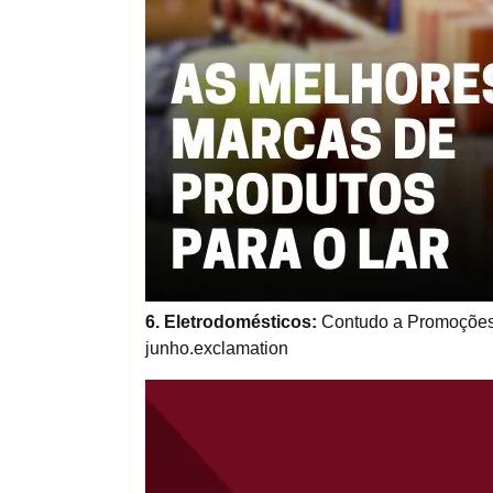
6. Eletrodomésticos:
Contudo a Promoções 
junho.exclamation