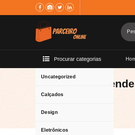
Pular
para
o
conteúdo
Procurar categorias
Ho
Uncategorized
Oque mais vende
junho
Calçados
Design
Eletrônicos