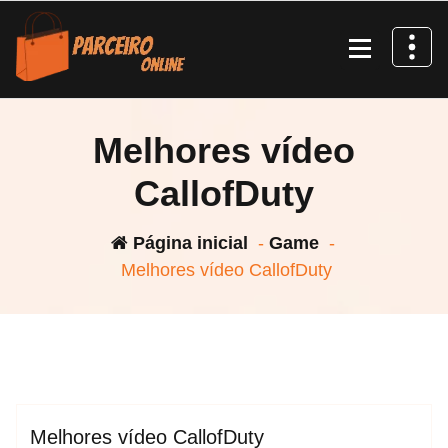
Pular
para
o
conteúdo
Melhores vídeo
CallofDuty
Página inicial
-
Game
-
Melhores vídeo CallofDuty
espktra
Call of Duty
Game
Melhores vídeo CallofDuty