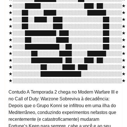
★░░░░█████░░░░░░░░░░░░░░███░██░░░░░░★
★░░░██░░░░░████░░░░░░░░░░██████░░░░░★
★░░░██░░████░░███░░░░░░░░░░░░░██░░░░★
★░░░██░░░░░░░░███░░░░░░░░░░░░░██░░░░★
★░░░░██████████░███░░░░░░░░░░░██░░░░★
★░░░░██░░░░░░░░████░░░░░░░░░░░██░░░░★
★░░░░███████████░░██░░░░░░░░░░██░░░░★
★░░░░░░██░░░░░░░████░░░░░██████░░░░░★
★░░░░░░██████████░██░░░░███░██░░░░░░★
★░░░░░░░░░██░░░░░████░███░░░░░░░░░░░★
★░░░░░░░░░█████████████░░░░░░░░░░░░░★
★░░░░░░░░░░░░░░░░░░░░░░░░░░░░░░░░░░░★
Contudo A Temporada 2 chega no Modern Warfare III e
no Call of Duty: Warzone Sobreviva à decadência:
Depois que o Grupo Konni se infiltrou em uma ilha do
Mediterrâneo, conduzindo experimentos nefastos que
recentemente (e catastroficamente) mudaram
Fortune’s Keep para sempre, cabe a você e ao seu