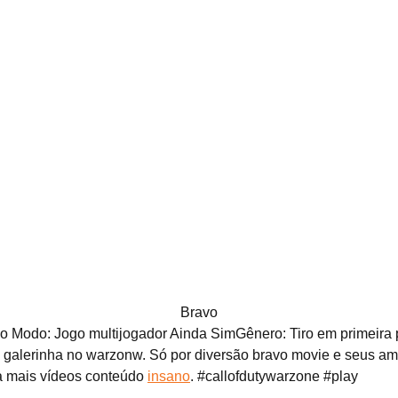
Bravo
 o Modo: Jogo multijogador Ainda SimGênero: Tiro em primeira p
 galerinha no warzonw. Só por diversão bravo movie e seus a
ra mais vídeos conteúdo
insano
. #callofdutywarzone #play