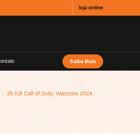
loja online
ontato
Saiba Mais
-
35 Kill Call of Duty: Warzone 2024.