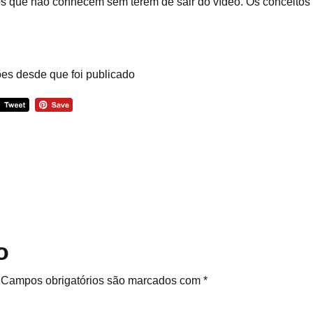
mos que não conhecem sem terem de sair do vídeo. Os conceit
ões desde que foi publicado
o
Campos obrigatórios são marcados com
*