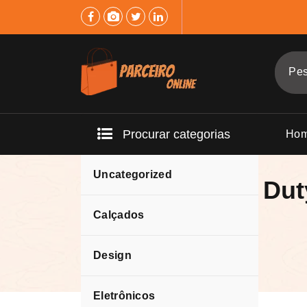
Pular
para
o
conteúdo
Procurar categorias
Ho
Uncategorized
35 Kill Call of D
2024.
Calçados
Design
Eletrônicos