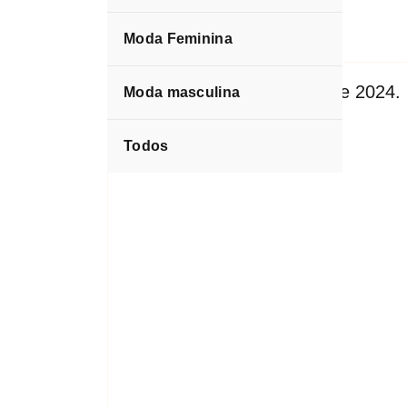
Moda Feminina
espktra
Game
35 Kill Call of Duty: Warzone 2024.
Moda masculina
Todos