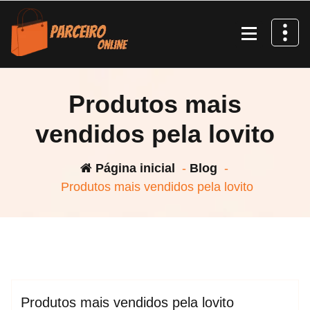
Pular
para
o
conteúdo
Produtos mais
vendidos pela lovito
Página inicial
-
Blog
-
Produtos mais vendidos pela lovito
espktra
Blog
Produtos mais vendidos pela lovito