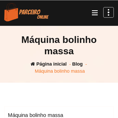
Pular
para
o
conteúdo
Máquina bolinho
massa
Página inicial
-
Blog
-
Máquina bolinho massa
espktra
maquina
Blog
Máquina bolinho massa