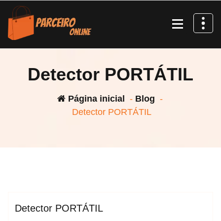
Pular
para
o
conteúdo
Detector PORTÁTIL
Página inicial
-
Blog
-
Detector PORTÁTIL
espktra
Blog
Detector PORTÁTIL