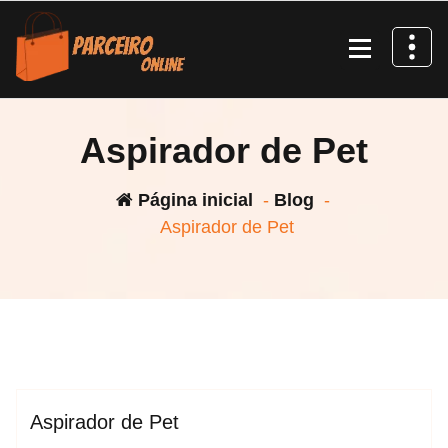
Pular
para
o
conteúdo
Aspirador de Pet
Página inicial
-
Blog
-
Aspirador de Pet
espktra
Blog
Aspirador de Pet