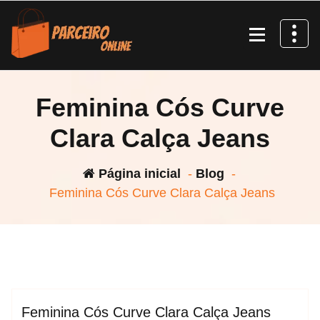
Pular
para
o
conteúdo
Feminina Cós Curve
Clara Calça Jeans
Página inicial
-
Blog
-
Feminina Cós Curve Clara Calça Jeans
espktra
Blog
Feminina Cós Curve Clara Calça Jeans