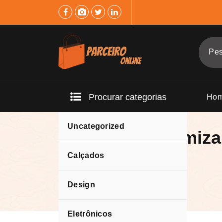
Pular
para
o
conteúdo
Procurar categorias
Ho
Uncategorized
Como economizar
Calçados
Design
Eletrônicos