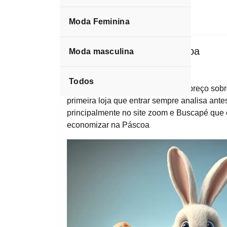
Moda Feminina
espktra
Blog
Como economizar na Páscoa
Moda masculina
Pesquise e compare preços.
Todos
Onde devo pesquisar e comparar preço sobr
primeira loja que entrar sempre analisa an
principalmente no site zoom e Buscapé que
economizar na Páscoa