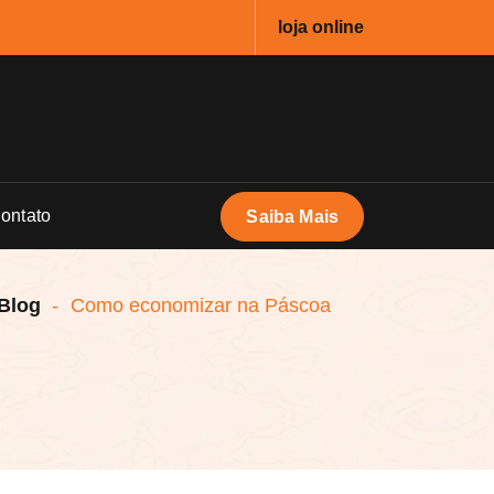
loja online
ontato
Saiba Mais
Blog
-
Como economizar na Páscoa