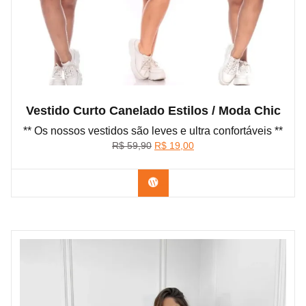
Vestido Curto Canelado Estilos / Moda Chic
** Os nossos vestidos são leves e ultra confortáveis **
O
O
R$
59,90
R$
19,00
preço
preço
original
atual
Confira na Shopee
era:
é:
R$ 59,90.
R$ 19,00.