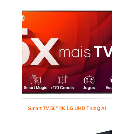
Smart TV 50" 4K LG UHD ThinQ AI