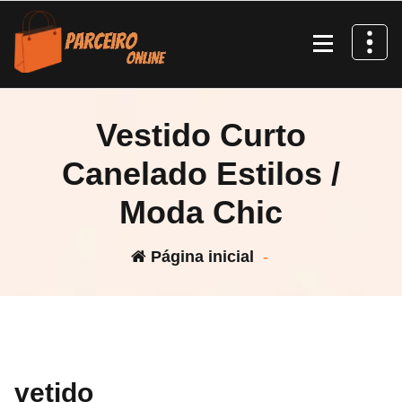
Pular
para
o
conteúdo
Vestido Curto
Canelado Estilos /
Moda Chic
Página inicial
-
vetido