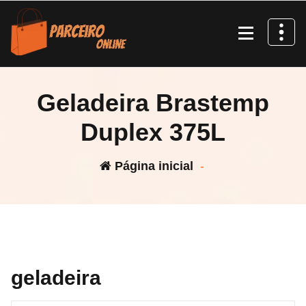
Pular
para
o
conteúdo
Geladeira Brastemp
Duplex 375L
Página inicial
-
geladeira