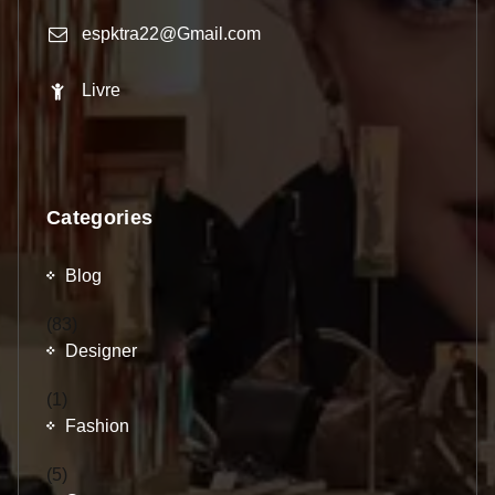
espktra22@Gmail.com
Livre
Categories
Blog
(83)
Designer
(1)
Fashion
(5)