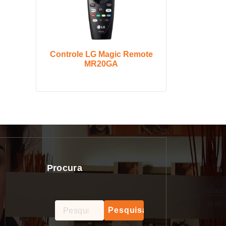
Controle LG Magic Remote
MR20GA
Procura
Pesquisar
por: