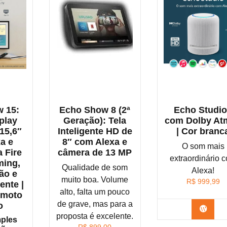
 15:
Echo Show 8 (2ª
Echo Studio
play
Geração): Tela
com Dolby At
 15,6″
Inteligente HD de
| Cor branc
a e
8″ com Alexa e
O som mais
 Fire
câmera de 13 MP
extraordinário 
ming,
Qualidade de som
Alexa!
ão e
muito boa. Volume
R$
999,99
ente |
alto, falta um pouco
emoto
de grave, mas para a
o
Confi
proposta é excelente.
ples