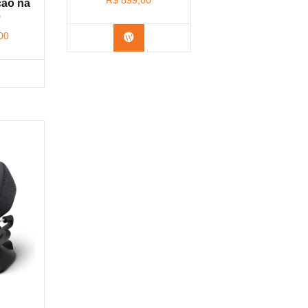
R$
899,00
ção na
e
00
Confira na Amazon
nfira na Amazon