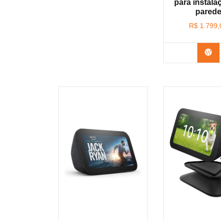
para instala
pared
R$
1.799,
Co