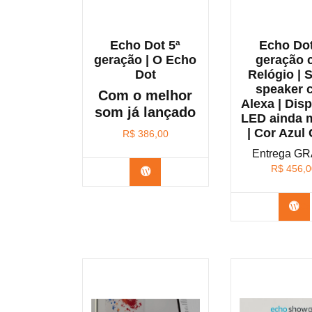
Echo Dot 5ª
Echo Dot
geração | O Echo
geração 
Dot
Relógio | 
speaker 
Com o melhor
Alexa | Disp
som já lançado
LED ainda 
| Cor Azul 
R$
386,00
Entrega GR
R$
456,0
Confira na Amazon
Co