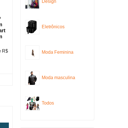
Design
ª
m
Eletrônicos
art
m
e R$
Moda Feminina
Moda masculina
ra na Amazon
Todos