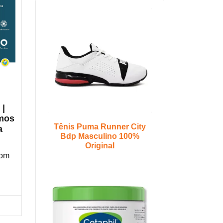
 |
mos
Tênis Puma Runner City
a
Bdp Masculino 100%
Original
com
ra na Amazon