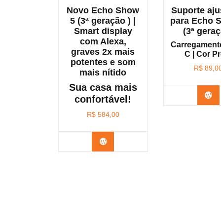
Novo Echo Show
Suporte aju
5 (3ª geração ) |
para Echo 
Smart display
(3ª geraç
com Alexa,
Carregament
graves 2x mais
C | Cor P
potentes e som
R$
89,0
mais nítido
Sua casa mais
Co
confortável!
R$
584,00
Confira na Amazon