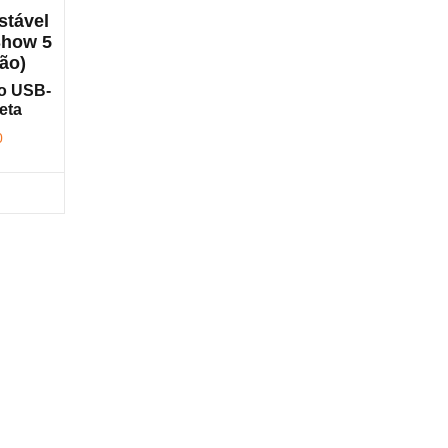
stável
Show 5
ão)
o USB-
reta
0
nfira na Amazon