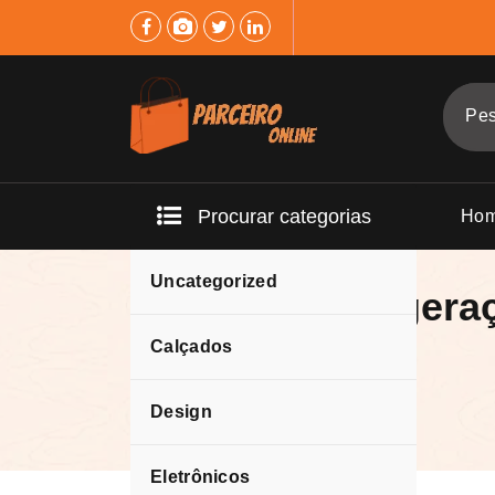
Pular
para
o
conteúdo
Procurar categorias
Ho
Uncategorized
Echo Dot 5ª gera
Dot
Calçados
Design
Eletrônicos