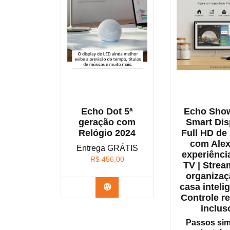
Echo Dot 5ª
Echo Show
geração com
Smart Dis
Relógio 2024
Full HD de
com Alex
Entrega GRÁTIS
experiência
R$
456,00
TV | Strea
organizaç
casa intelig
Confira na Amazon
Controle r
inclus
Passos sim