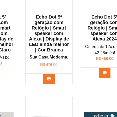
 5ª
Echo Dot 5ª
Echo Dot 5
com
geração com
geração co
Smart
Relógio | Smart
Relógio | Sm
com
speaker com
speaker co
lay de
Alexa | Display de
Alexa 2024
melhor
LED ainda melhor
Ou em até 12x d
Claro
| Cor Branca
42,28/mês!
Sua Casa Moderna.
ÁTIS
R$
456,00
0
R$
476,00
Confi
nfira na Amazon
Confira na Amazon