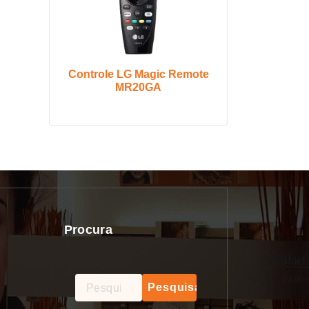
Controle LG Magic Remote
MR20GA
Procura
Pesquisar
por: