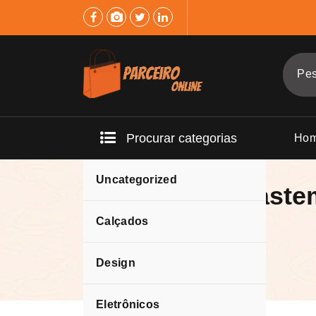
Pular
para
o
conteúdo
Procurar categorias
Ho
Uncategorized
Geladeira Brast
375L
Calçados
Design
Eletrônicos