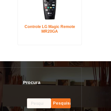
Controle LG Magic Remote
MR20GA
Procura
Pesquisar
por: