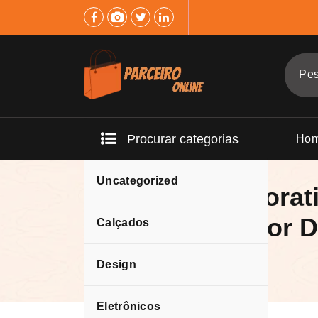
Pular
para
o
conteúdo
Procurar categorias
Ho
Uncategorized
Quadros Decorati
Abençoado por 
Calçados
Design
Eletrônicos