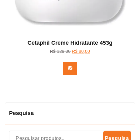
Cetaphil Creme Hidratante 453g
O
O
R$
129,00
R$
80,00
preço
preço
original
atual
Confira na Shopee
era:
é:
R$ 129,00.
R$ 80,00.
Pesquisa
Pesquisa