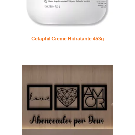
Cetaphil Creme Hidratante 453g