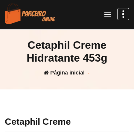
Pular
para
o
conteúdo
Cetaphil Creme
Hidratante 453g
Página inicial
-
Cetaphil Creme